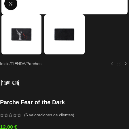
Click to enlarge
Inicio
/
TIENDA
/
Parches
Parche Fear of the Dark
(
6
valoraciones de clientes)
12,00
€