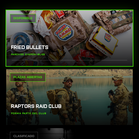
DISPONIBLE
FRIED BULLETS
PARCHES DISPONIBLES
PLAZAS ABIERTAS
RAPTORS RAID CLUB
FORMA PARTE DEL CLUB
CLASIFICADO