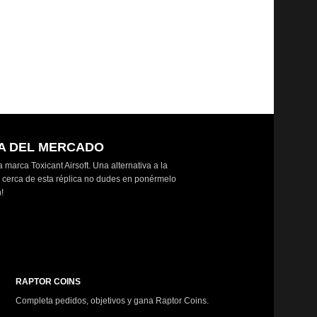
Bandera Fear o
25,00
€
30,00
€
RA DEL MERCADO
marca Toxicant Airsoft. Una alternativa a la
a cerca de esta réplica no dudes en ponérmelo
n!
RAPTOR COINS
Completa pedidos, objetivos y gana Raptor Coins.