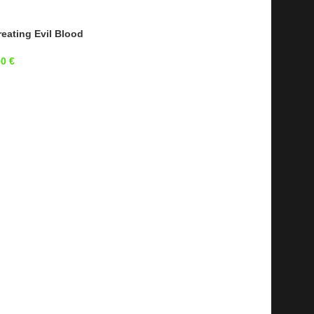
eating Evil Blood
00
€
SALE