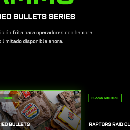
IED BULLETS SERIES
ción frita para operadores con hambre.
 limitado disponible ahora.
ISPONIBLE
PLAZAS ABIERTAS
IED BULLETS
RAPTORS RAID C