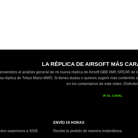
LA RÉPLICA DE AIRSOFT MÁS CA
ienvenidos al análisis general de mi nueva réplica de Airsoft GBB XM5 SPEAR de la 
sa réplica de Tokyo Marui MWS. Si tienes dudas o quieres sugerir más contenido 
en los comentarios de este video. Disfrute
IR AL CANAL
ENVÍO 19 HORAS
idos superiores a 500€.
Recibe tu pedido de manera instantánea.