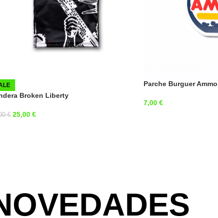
Parche Burguer Ammo
ALE
ndera Broken Liberty
7,00
€
25,00
€
,00
€
NOVEDADES