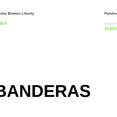
rche Broken Liberty
Parche
,00
€
12,00
BANDERAS