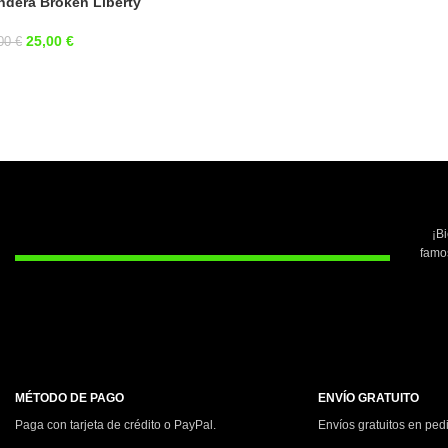
ndera Broken Liberty
25,00
€
,00
€
¡B
famo
MÉTODO DE PAGO
ENVÍO GRATUITO
Paga con tarjeta de crédito o PayPal.
Envíos gratuitos en ped